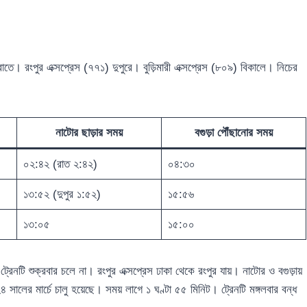
তে। রংপুর এক্সপ্রেস (৭৭১) দুপুরে। বুড়িমারী এক্সপ্রেস (৮০৯) বিকালে। নিচের
নাটোর ছাড়ার সময়
বগুড়া পৌঁছানোর সময়
০২:৪২ (রাত ২:৪২)
০৪:৩০
১৩:৫২ (দুপুর ১:৫২)
১৫:৫৬
১৩:০৫
১৫:০০
ট্রেনটি শুক্রবার চলে না। রংপুর এক্সপ্রেস ঢাকা থেকে রংপুর যায়। নাটোর ও বগুড়ায়
 সালের মার্চে চালু হয়েছে। সময় লাগে ১ ঘণ্টা ৫৫ মিনিট। ট্রেনটি মঙ্গলবার বন্ধ