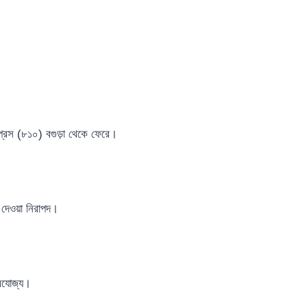
সপ্রেস (৮১০) বগুড়া থেকে ফেরে।
দেওয়া নিরাপদ।
্রযোজ্য।