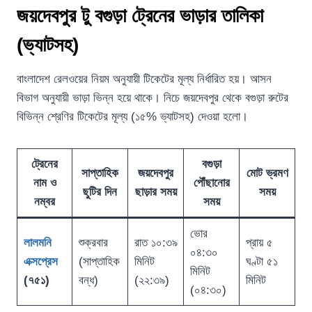
জয়দেবপুর টু বগুড়া ট্রেনের ভাড়ার তালিকা
(ভ্যাটসহ)
বাংলাদেশ রেলওয়ের নিয়ম অনুযায়ী টিকেটের মূল্য নির্ধারিত হয়। আসন
বিভাগ অনুযায়ী ভাড়া ভিন্ন হয়ে থাকে। নিচে জয়দেবপুর থেকে বগুড়া রুটের
বিভিন্ন শ্রেণির টিকেটের মূল্য (১৫% ভ্যাটসহ) দেওয়া হলো।
ট্রেনের
বগুড়া
সাপ্তাহিক
জয়দেবপুর
মোট ভ্রমণ
নাম ও
পৌঁছানোর
ছুটির দিন
ছাড়ার সময়
সময়
নম্বর
সময়
ভোর
লালমনি
শুক্রবার
রাত ১০:৩৯
প্রায় ৫
০৪:৩০
এক্সপ্রেস
(সাপ্তাহিক
মিনিট
ঘণ্টা ৫১
মিনিট
(৭৫১)
বন্ধ)
(২২:৩৯)
মিনিট
(০৪:৩০)