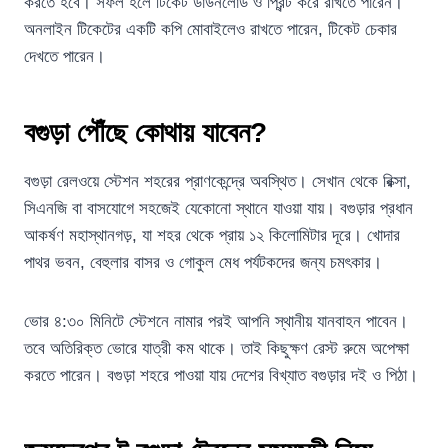
করতে হবে। সফল হলে টিকেট ডাউনলোড ও প্রিন্ট করে রাখতে পারেন।
অনলাইন টিকেটের একটি কপি মোবাইলেও রাখতে পারেন, টিকেট চেকার
দেখতে পারেন।
বগুড়া পৌঁছে কোথায় যাবেন?
বগুড়া রেলওয়ে স্টেশন শহরের প্রাণকেন্দ্রে অবস্থিত। সেখান থেকে রিক্সা,
সিএনজি বা বাসযোগে সহজেই যেকোনো স্থানে যাওয়া যায়। বগুড়ার প্রধান
আকর্ষণ মহাস্থানগড়, যা শহর থেকে প্রায় ১২ কিলোমিটার দূরে। খোদার
পাথর ভবন, বেহুলার বাসর ও গোকুল মেধ পর্যটকদের জন্য চমৎকার।
ভোর ৪:৩০ মিনিটে স্টেশনে নামার পরই আপনি স্থানীয় যানবাহন পাবেন।
তবে অতিরিক্ত ভোরে যাত্রী কম থাকে। তাই কিছুক্ষণ রেস্ট রুমে অপেক্ষা
করতে পারেন। বগুড়া শহরে পাওয়া যায় দেশের বিখ্যাত বগুড়ার দই ও পিঠা।