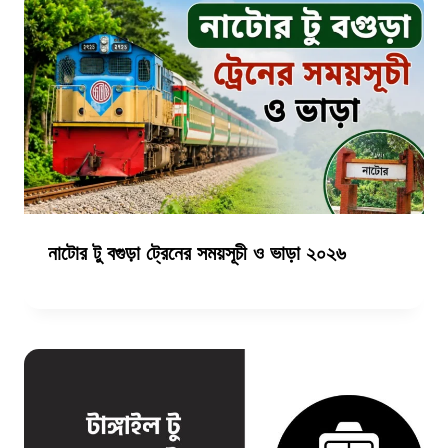
নাটোর টু বগুড়া ট্রেনের সময়সূচী ও ভাড়া ২০২৬