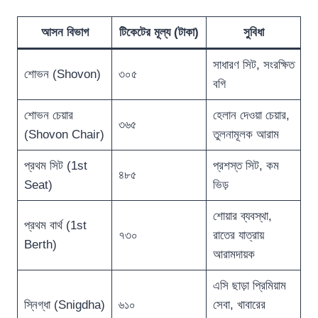
আসন বিভাগ
টিকেটের মূল্য (টাকা)
সুবিধা
সাধারণ সিট, সংরক্ষিত
শোভন (Shovon)
৩০৫
বগি
শোভন চেয়ার
হেলান দেওয়া চেয়ার,
৩৬৫
(Shovon Chair)
তুলনামূলক আরাম
প্রথম সিট (1st
প্রশস্ত সিট, কম
৪৮৫
Seat)
ভিড়
শোয়ার ব্যবস্থা,
প্রথম বার্থ (1st
৭৩০
রাতের যাত্রায়
Berth)
আরামদায়ক
এসি ছাড়া প্রিমিয়াম
স্নিগ্ধা (Snigdha)
৬১০
সেবা, খাবারের