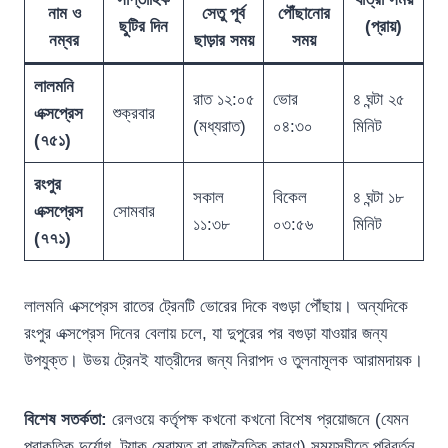
নাম ও
সেতু পূর্ব
পৌঁছানোর
ছুটির দিন
(প্রায়)
নম্বর
ছাড়ার সময়
সময়
লালমনি
রাত ১২:০৫
ভোর
৪ ঘন্টা ২৫
এক্সপ্রেস
শুক্রবার
(মধ্যরাত)
০৪:৩০
মিনিট
(৭৫১)
রংপুর
সকাল
বিকেল
৪ ঘন্টা ১৮
এক্সপ্রেস
সোমবার
১১:৩৮
০৩:৫৬
মিনিট
(৭৭১)
লালমনি এক্সপ্রেস রাতের ট্রেনটি ভোরের দিকে বগুড়া পৌঁছায়। অন্যদিকে
রংপুর এক্সপ্রেস দিনের বেলায় চলে, যা দুপুরের পর বগুড়া যাওয়ার জন্য
উপযুক্ত। উভয় ট্রেনই যাত্রীদের জন্য নিরাপদ ও তুলনামূলক আরামদায়ক।
বিশেষ সতর্কতা:
রেলওয়ে কর্তৃপক্ষ কখনো কখনো বিশেষ প্রয়োজনে (যেমন
প্রাকৃতিক দুর্যোগ, ট্র্যাক মেরামত বা রাজনৈতিক কারণ) সময়সূচীতে পরিবর্তন