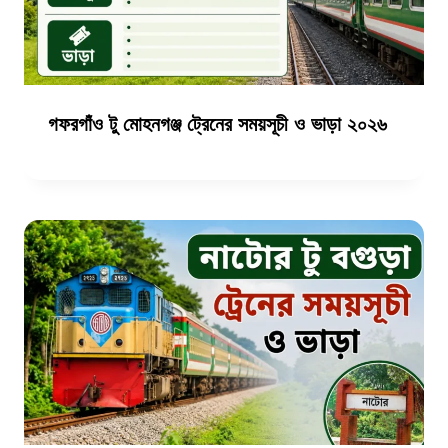
গফরগাঁও টু মোহনগঞ্জ ট্রেনের সময়সূচী ও ভাড়া ২০২৬