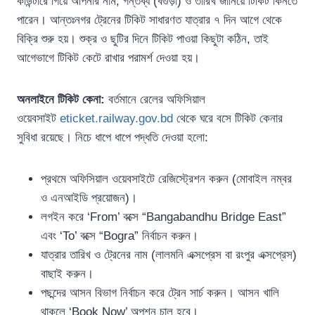
কাউন্টারে গিয়ে আপনার নাম, গন্তব্য (বগুড়া) ও তারিখ জানিয়ে টিকিট কিনতে
পারেন। আন্তঃনগর ট্রেনের টিকিট সাধারণত যাত্রার ৭ দিন আগে থেকে
বিক্রি শুরু হয়। শুক্র ও ছুটির দিনে টিকিট পাওয়া কিছুটা কঠিন, তাই
আগেভাগে টিকিট কেটে রাখার পরামর্শ দেওয়া হয়।
অনলাইনে টিকিট কেনা:
বর্তমানে রেলের অফিসিয়াল
ওয়েবসাইট
eticket.railway.gov.bd
থেকে ঘরে বসে টিকিট কেনার
সুবিধা রয়েছে। নিচে ধাপে ধাপে পদ্ধতি দেওয়া হলো:
প্রথমে অফিসিয়াল ওয়েবসাইটে রেজিস্ট্রেশন করুন (মোবাইল নম্বর
ও এনআইডি প্রয়োজন)।
লগইন করে ‘From’ বক্সে “Bangabandhu Bridge East”
এবং ‘To’ বক্সে “Bogra” নির্বাচন করুন।
যাত্রার তারিখ ও ট্রেনের নাম (লালমনি এক্সপ্রেস বা রংপুর এক্সপ্রেস)
বাছাই করুন।
পছন্দের আসন বিভাগ নির্বাচন করে ট্রেন সার্চ করুন। আসন খালি
থাকলে ‘Book Now’ অপশন চালু হবে।