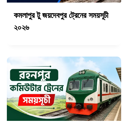
কমলাপুর টু জয়দেবপুর ট্রেনের সময়সূচী
২০২৬