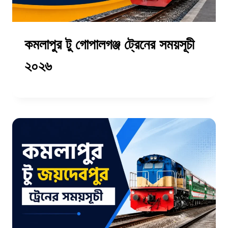
কমলাপুর টু গোপালগঞ্জ ট্রেনের সময়সূচী
২০২৬