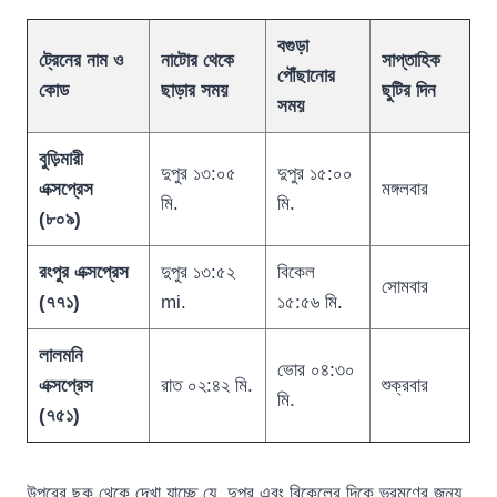
বগুড়া
ট্রেনের নাম ও
নাটোর থেকে
সাপ্তাহিক
পৌঁছানোর
কোড
ছাড়ার সময়
ছুটির দিন
সময়
বুড়িমারী
দুপুর ১৩:০৫
দুপুর ১৫:০০
এক্সপ্রেস
মঙ্গলবার
মি.
মি.
(৮০৯)
রংপুর এক্সপ্রেস
দুপুর ১৩:৫২
বিকেল
সোমবার
(৭৭১)
mi.
১৫:৫৬ মি.
লালমনি
ভোর ০৪:৩০
এক্সপ্রেস
রাত ০২:৪২ মি.
শুক্রবার
মি.
(৭৫১)
উপরের ছক থেকে দেখা যাচ্ছে যে, দুপুর এবং বিকেলের দিকে ভ্রমণের জন্য