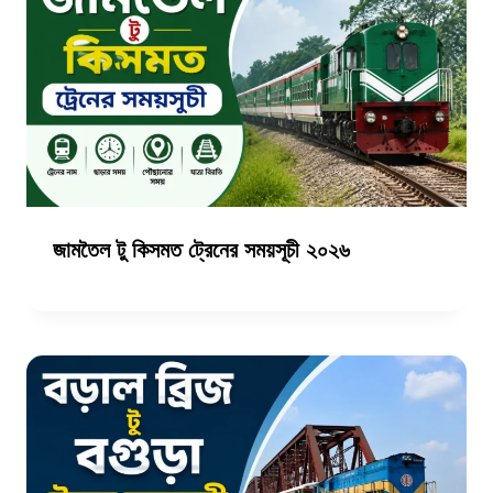
জামতৈল টু কিসমত ট্রেনের সময়সূচী ২০২৬