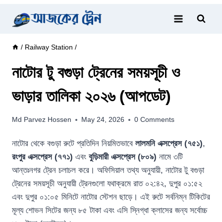
Skip
to
content
/
Railway Station
/
নাটোর টু বগুড়া ট্রেনের সময়সূচী ও
ভাড়ার তালিকা ২০২৬ (আপডেট)
Md Parvez Hossen
May 24, 2026
0 Comments
নাটোর থেকে বগুড়া রুটে প্রতিদিন নিয়মিতভাবে
লালমনি এক্সপ্রেস (৭৫১)
,
রংপুর এক্সপ্রেস (৭৭১)
এবং
বুড়িমারী এক্সপ্রেস (৮০৯)
নামে ৩টি
আন্তঃনগর ট্রেন চলাচল করে। অফিসিয়াল তথ্য অনুযায়ী, নাটোর টু বগুড়া
ট্রেনের সময়সূচী অনুযায়ী ট্রেনগুলো যথাক্রমে রাত ০২:৪২, দুপুর ০১:৫২
এবং দুপুর ০১:০৫ মিনিটে নাটোর স্টেশন ছাড়ে। এই রুটে সর্বনিম্ন টিকিটের
মূল্য শোভন সিটের জন্য ৮৫ টাকা এবং এসি স্নিগ্ধা ক্লাসের জন্য সর্বোচ্চ