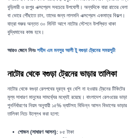
বুড়িমারী ও রংপুর এক্সপ্রেস সবচেয়ে উপযোগী। অন্যদিকে যারা রাতের বেলা
বা ভোরে পৌঁছাতে চান, তাদের জন্য লালমনি এক্সপ্রেস একমাত্র বিকল্প।
যাত্রা শুরুর অন্তত ৩০ মিনিট আগে নাটোর স্টেশনে উপস্থিত থাকা
বুদ্ধিমানের কাজ হবে।
আরও জেনে নিনঃ
শহীদ এম মনসুর আলী টু বগুড়া ট্রেনের সময়সূচী
নাটোর থেকে বগুড়া ট্রেনের ভাড়ার তালিকা
নাটোর থেকে বগুড়া রেলপথের দূরত্ব খুব বেশি না হওয়ায় ট্রেনের টিকিটের
মূল্য সাধারণ মানুষের সামর্থ্যের মধ্যেই রয়েছে। বাংলাদেশ রেলওয়ের ভাড়া
পুনর্নির্ধারণের নিয়ম অনুযায়ী ১৫% ভ্যাটসহ বিভিন্ন আসন বিভাগের ভাড়ার
তালিকা নিচে উল্লেখ করা হলো:
শোভন (সাধারণ আসন):
৮৫ টাকা