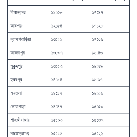
বিমানবন্দর
১১:৩৮
১৭:৪৭
আশুগঞ্জ
১২:৫৪
১৭:২৮
ব্রাহ্মণবাড়িয়া
১৩:১১
১৭:০৯
আজমপুর
১৩:৩৭
১৬:৪৬
মুকুন্দপুর
১৩:৫২
১৬:২৯
হরষপুর
১৪:০৪
১৬:১৭
মনতলা
১৪:১৭
১৬:০৬
নোয়াপাড়া
১৪:৪৭
১৫:৫০
শাহজীবাজার
১৫:০০
১৫:৩৭
শায়েস্তাগঞ্জ
১৫:১৫
১৫:২২