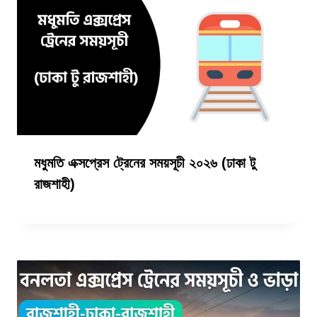
মধুমতি এক্সপ্রেস ট্রেনের সময়সূচী ২০২৬ (ঢাকা টু
রাজশাহী)