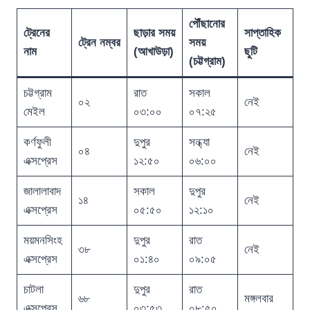
পৌঁছানোর
ট্রেনের
ছাড়ার সময়
সাপ্তাহিক
ট্রেন নম্বর
সময়
নাম
(আখাউড়া)
ছুটি
(চট্টগ্রাম)
চট্টগ্রাম
রাত
সকাল
০২
নেই
মেইল
০৩:০০
০৭:২৫
কর্ণফুলী
দুপুর
সন্ধ্যা
০৪
নেই
এক্সপ্রেস
১২:৫০
০৬:০০
জালালাবাদ
সকাল
দুপুর
১৪
নেই
এক্সপ্রেস
০৫:৫০
১২:১০
ময়মনসিংহ
দুপুর
রাত
৩৮
নেই
এক্সপ্রেস
০১:৪০
০৯:০৫
চাটলা
দুপুর
রাত
৬৮
মঙ্গলবার
এক্সপ্রেস
০৩:৫৩
০৮:৫০