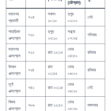
(চট্টগ্রাম)
মহানগর
সকাল
দুপুর
৭০৪
নেই
প্রভাতী
১০:১০
০২:০০
পাহাড়িকা
দুপুর
সন্ধ্যা
৭২০
শনিবার
এক্সপ্রেস
০৩:১০
০৭:৩৫
মহানগর
ভোর
৭২২
রাত ১২:০৫
রবিবার
এক্সপ্রেস
০৪:৫০
উদয়ন
রাত
ভোর
৭২৪
রবিবার
এক্সপ্রেস
০১:৫৫
০৬:০০
তূর্ণা
ভোর
৭৪২
রাত ০২:১৫
নেই
এক্সপ্রেস
০৬:২০
বিজয়
ভোর
৭৮৬
রাত ১২:৫০
মঙ্গলবার
এক্সপ্রেস
০৫:৩০