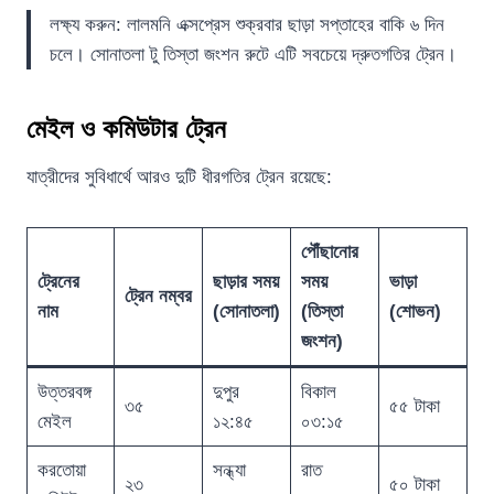
লক্ষ্য করুন: লালমনি এক্সপ্রেস শুক্রবার ছাড়া সপ্তাহের বাকি ৬ দিন
চলে। সোনাতলা টু তিস্তা জংশন রুটে এটি সবচেয়ে দ্রুতগতির ট্রেন।
মেইল ও কমিউটার ট্রেন
যাত্রীদের সুবিধার্থে আরও দুটি ধীরগতির ট্রেন রয়েছে:
পৌঁছানোর
ট্রেনের
ছাড়ার সময়
সময়
ভাড়া
ট্রেন নম্বর
নাম
(সোনাতলা)
(তিস্তা
(শোভন)
জংশন)
উত্তরবঙ্গ
দুপুর
বিকাল
৩৫
৫৫ টাকা
মেইল
১২:৪৫
০৩:১৫
করতোয়া
সন্ধ্যা
রাত
২৩
৫০ টাকা