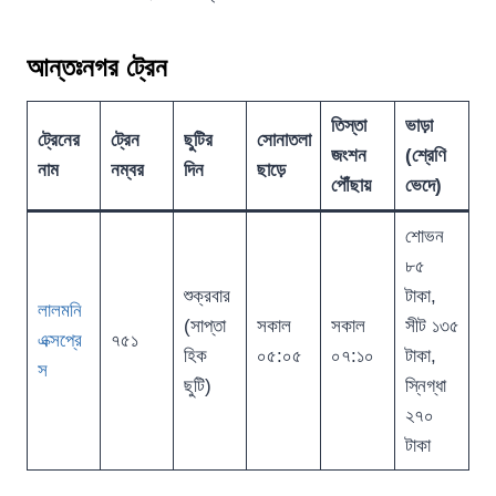
আন্তঃনগর ট্রেন
তিস্তা
ভাড়া
ট্রেনের
ট্রেন
ছুটির
সোনাতলা
জংশন
(শ্রেণি
নাম
নম্বর
দিন
ছাড়ে
পৌঁছায়
ভেদে)
শোভন
৮৫
শুক্রবার
টাকা,
লালমনি
(সাপ্তা
সকাল
সকাল
সীট ১৩৫
এক্সপ্রে
৭৫১
হিক
০৫:০৫
০৭:১০
টাকা,
স
ছুটি)
স্নিগ্ধা
২৭০
টাকা