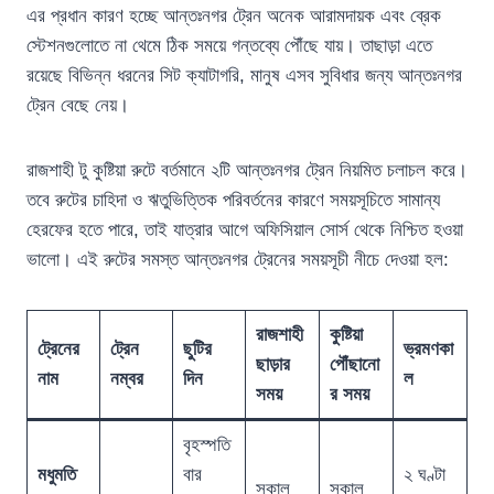
এর প্রধান কারণ হচ্ছে আন্তঃনগর ট্রেন অনেক আরামদায়ক এবং ব্রেক
স্টেশনগুলোতে না থেমে ঠিক সময়ে গন্তব্যে পৌঁছে যায়। তাছাড়া এতে
রয়েছে বিভিন্ন ধরনের সিট ক্যাটাগরি, মানুষ এসব সুবিধার জন্য আন্তঃনগর
ট্রেন বেছে নেয়।
রাজশাহী টু কুষ্টিয়া রুটে বর্তমানে ২টি আন্তঃনগর ট্রেন নিয়মিত চলাচল করে।
তবে রুটের চাহিদা ও ঋতুভিত্তিক পরিবর্তনের কারণে সময়সূচিতে সামান্য
হেরফের হতে পারে, তাই যাত্রার আগে অফিসিয়াল সোর্স থেকে নিশ্চিত হওয়া
ভালো। এই রুটের সমস্ত আন্তঃনগর ট্রেনের সময়সূচী নীচে দেওয়া হল:
রাজশাহী
কুষ্টিয়া
ট্রেনের
ট্রেন
ছুটির
ভ্রমণকা
ছাড়ার
পৌঁছানো
নাম
নম্বর
দিন
ল
সময়
র সময়
বৃহস্পতি
মধুমতি
বার
২ ঘণ্টা
সকাল
সকাল