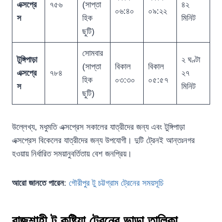
এক্সপ্রে
৭৫৬
(সাপ্তা
৪২
০৬:৪০
০৯:২২
স
হিক
মিনিট
ছুটি)
সোমবার
টুঙ্গিপাড়া
২ ঘণ্টা
(সাপ্তা
বিকাল
বিকাল
এক্সপ্রে
৭৮৪
২৭
হিক
০৩:৩০
০৫:৫৭
স
মিনিট
ছুটি)
উল্লেখ্য, মধুমতি এক্সপ্রেস সকালের যাত্রীদের জন্য এবং টুঙ্গিপাড়া
এক্সপ্রেস বিকেলের যাত্রীদের জন্য উপযোগী। দুটি ট্রেনই আন্তঃনগর
হওয়ায় নির্ধারিত সময়ানুবর্তিতায় বেশ জনপ্রিয়।
আরো জানতে পারেন
:
গৌরীপুর টু চট্টগ্রাম ট্রেনের সময়সূচি
রাজশাহী টু কুষ্টিয়া ট্রেনের ভাড়া তালিকা