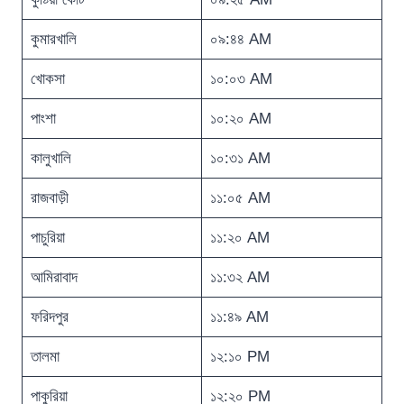
কুমারখালি
০৯:৪৪ AM
খোকসা
১০:০৩ AM
পাংশা
১০:২০ AM
কালুখালি
১০:৩১ AM
রাজবাড়ী
১১:০৫ AM
পাচুরিয়া
১১:২০ AM
আমিরাবাদ
১১:৩২ AM
ফরিদপুর
১১:৪৯ AM
তালমা
১২:১০ PM
পাকুরিয়া
১২:২০ PM