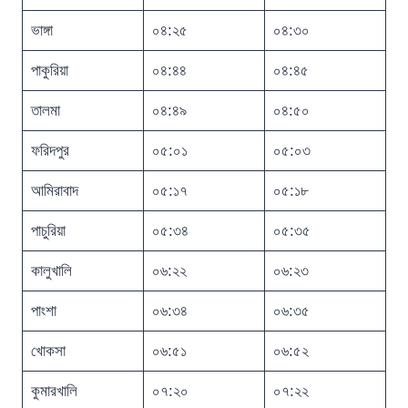
ভাঙ্গা
০৪:২৫
০৪:৩০
পাকুরিয়া
০৪:৪৪
০৪:৪৫
তালমা
০৪:৪৯
০৪:৫০
ফরিদপুর
০৫:০১
০৫:০৩
আমিরাবাদ
০৫:১৭
০৫:১৮
পাচুরিয়া
০৫:৩৪
০৫:৩৫
কালুখালি
০৬:২২
০৬:২৩
পাংশা
০৬:৩৪
০৬:৩৫
খোকসা
০৬:৫১
০৬:৫২
কুমারখালি
০৭:২০
০৭:২২