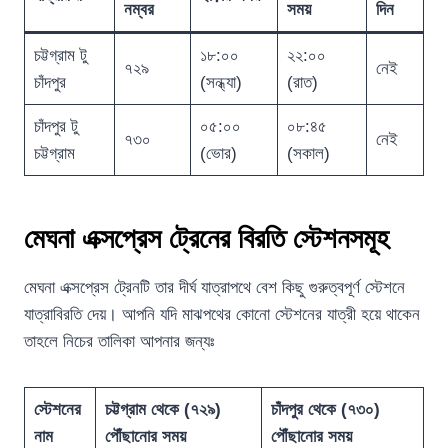
নম্বর
সময়
দিন
চট্টগ্রাম টু
১৮:০০
২২:০০
৭২৯
নেই
চাঁদপুর
(সন্ধ্যা)
(রাত)
চাঁদপুর টু
০৫:০০
০৮:৪৫
৭৩০
নেই
চট্টগ্রাম
(ভোর)
(সকাল)
মেঘনা এক্সপ্রেস ট্রেনের বিরতি স্টেশনসমূহ
মেঘনা এক্সপ্রেস ট্রেনটি তার দীর্ঘ যাত্রাপথে বেশ কিছু গুরুত্বপূর্ণ স্টেশনে
যাত্রাবিরতি দেয়। আপনি যদি মাঝপথের কোনো স্টেশনের যাত্রী হয়ে থাকেন
তাহলে নিচের তালিকা আপনার জন্যঃ
স্টেশনের
চট্টগ্রাম থেকে (৭২৯)
চাঁদপুর থেকে (৭৩০)
নাম
পৌঁছানোর সময়
পৌঁছানোর সময়