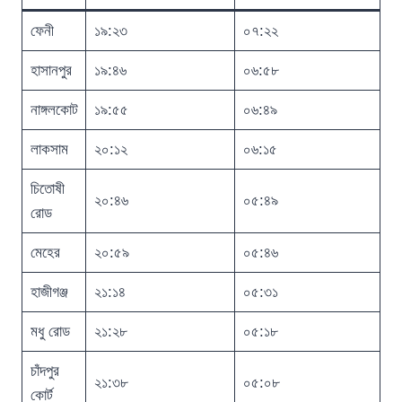
ফেনী
১৯:২৩
০৭:২২
হাসানপুর
১৯:৪৬
০৬:৫৮
নাঙ্গলকোট
১৯:৫৫
০৬:৪৯
লাকসাম
২০:১২
০৬:১৫
চিতোষী
২০:৪৬
০৫:৪৯
রোড
মেহের
২০:৫৯
০৫:৪৬
হাজীগঞ্জ
২১:১৪
০৫:৩১
মধু রোড
২১:২৮
০৫:১৮
চাঁদপুর
২১:৩৮
০৫:০৮
কোর্ট