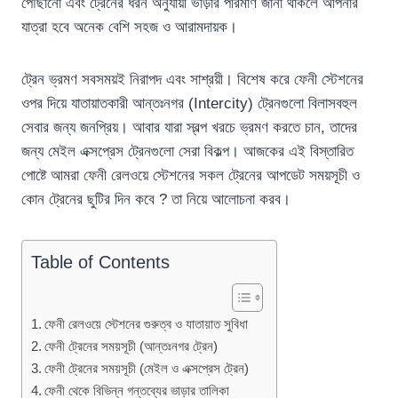
পৌঁছানো এবং ট্রেনের ধরন অনুযায়ী ভাড়ার পরিমাণ জানা থাকলে আপনার
যাত্রা হবে অনেক বেশি সহজ ও আরামদায়ক।
ট্রেন ভ্রমণ সবসময়ই নিরাপদ এবং সাশ্রয়ী। বিশেষ করে ফেনী স্টেশনের
ওপর দিয়ে যাতায়াতকারী আন্তঃনগর (Intercity) ট্রেনগুলো বিলাসবহুল
সেবার জন্য জনপ্রিয়। আবার যারা স্বল্প খরচে ভ্রমণ করতে চান, তাদের
জন্য মেইল এক্সপ্রেস ট্রেনগুলো সেরা বিকল্প। আজকের এই বিস্তারিত
পোষ্টে আমরা ফেনী রেলওয়ে স্টেশনের সকল ট্রেনের আপডেট সময়সূচী ও
কোন ট্রেনের ছুটির দিন কবে ? তা নিয়ে আলোচনা করব।
Table of Contents
ফেনী রেলওয়ে স্টেশনের গুরুত্ব ও যাতায়াত সুবিধা
ফেনী ট্রেনের সময়সূচী (আন্তঃনগর ট্রেন)
ফেনী ট্রেনের সময়সূচী (মেইল ও এক্সপ্রেস ট্রেন)
ফেনী থেকে বিভিন্ন গন্তব্যের ভাড়ার তালিকা