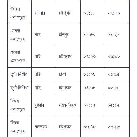
উদয়ন
রবিবার
চট্টগ্রাম
০৪:১৮
০৬:০০
এক্সপ্রেস
মেঘনা
নাই
চাঁদপুর
১৮:৪৬
২১:২৫
এক্সপ্রেস
মেঘনা
নাই
চট্টগ্রাম
০৭:২৩
০৯:০০
এক্সপ্রেস
তূর্ণা নিশীথা
নাই
ঢাকা
০০:২৯
০৫:১৫
তূর্ণা নিশীথা
নাই
চট্টগ্রাম
০৪:৩৫
০৬:২০
বিজয়
বুধবার
ময়মনসিংহ
০৮:৫৫
১৫:৫৫
এক্সপ্রেস
বিজয়
মঙ্গলবার
চট্টগ্রাম
০৩:৪৮
০৫:৩০
এক্সপ্রেস