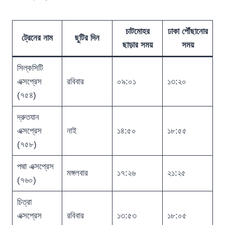
চাটমোহর
ঢাকা পৌঁছানোর
ট্রেনের নাম
ছুটির দিন
ছাড়ার সময়
সময়
সিল্কসিটি
এক্সপ্রেস
রবিবার
০৯:০১
১৩:২০
(৭৫৪)
দ্রুতযান
এক্সপ্রেস
নাই
১৪:৫০
১৮:৫৫
(৭৫৮)
পদ্মা এক্সপ্রেস
মঙ্গলবার
১৭:২৬
২১:২৫
(৭৬০)
চিত্রা
এক্সপ্রেস
রবিবার
১৩:৫৩
১৮:০৫