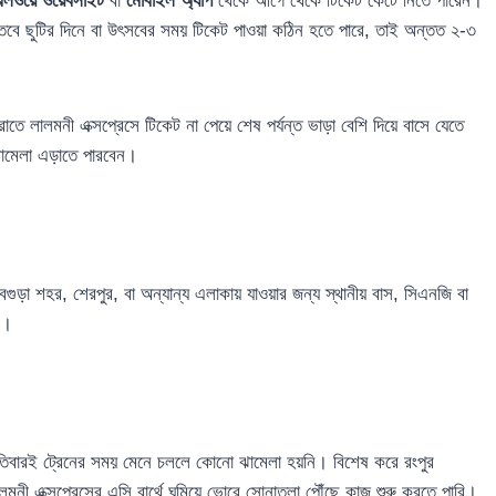
েলওয়ে ওয়েবসাইট
বা
মোবাইল অ্যাপ
থেকে আগে থেকে টিকেট কেটে নিতে পারেন।
। তবে ছুটির দিনে বা উৎসবের সময় টিকেট পাওয়া কঠিন হতে পারে, তাই অন্তত ২-৩
লালমনী এক্সপ্রেসে টিকেট না পেয়ে শেষ পর্যন্ত ভাড়া বেশি দিয়ে বাসে যেতে
ঝামেলা এড়াতে পারবেন।
বগুড়া শহর, শেরপুর, বা অন্যান্য এলাকায় যাওয়ার জন্য স্থানীয় বাস, সিএনজি বা
ন।
রতিবারই ট্রেনের সময় মেনে চললে কোনো ঝামেলা হয়নি। বিশেষ করে রংপুর
লমনী এক্সপ্রেসের এসি বার্থে ঘুমিয়ে ভোরে সোনাতলা পৌঁছে কাজ শুরু করতে পারি।