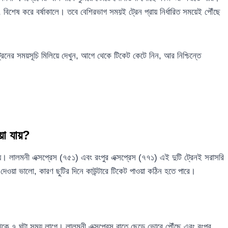
িশেষ করে বর্ষাকালে। তবে বেশিরভাগ সময়ই ট্রেন প্রায় নির্ধারিত সময়েই পৌঁছে
নের সময়সূচি মিলিয়ে দেখুন, আগে থেকে টিকেট কেটে নিন, আর নিশ্চিন্তে
ওয়া যায়?
 যায়। লালমনী এক্সপ্রেস (৭৫১) এবং রংপুর এক্সপ্রেস (৭৭১) এই দুটি ট্রেনই সরাসরি
েওয়া ভালো, কারণ ছুটির দিনে কাউন্টারে টিকেট পাওয়া কঠিন হতে পারে।
ট থেকে ৭ ঘন্টা সময় লাগে। লালমনী এক্সপ্রেস রাতে ছেড়ে ভোরে পৌঁছে এবং রংপুর